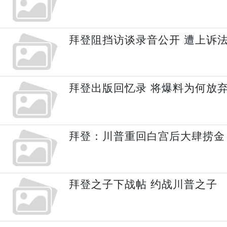
拜登阻挡访谈录音公开 遭上诉
拜登出版回忆录 将爆料为何放
拜登：川普重回白宫后大肆捞金
拜登之子下战帖 约战川普之子