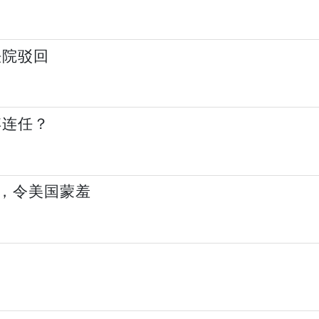
法院驳回
弃连任？
，令美国蒙羞