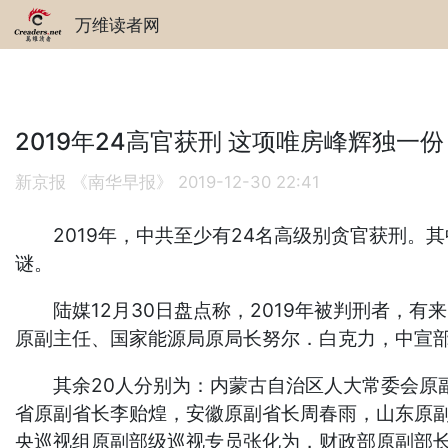
万维读者网
2019年24高官获刑 这项唯房峰辉独一份
新京报 《南华早报》
2019-12-30 22:41
2019年，中共至少有24名高级别贪官获刑。
谜。
陆媒12月30日盘点称，2019年被判刑者，有
原副主任、国家能源局原局长努尔．白克力，中宣
其余20人分别为：内蒙古自治区人大常委会原副
省原副省长李贻煌，安徽原副省长周春雨，山东原
央巡视组原副部级巡视专员张化为，财政部原副部