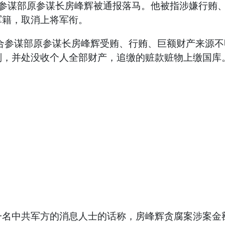
合参谋部原参谋长房峰辉被通报落马。他被指涉嫌行贿
军籍，取消上将军衔。
合参谋部原参谋长房峰辉受贿、行贿、巨额财产来源
刑，并处没收个人全部财产，追缴的赃款赃物上缴国库
中共军方的消息人士的话称，房峰辉贪腐案涉案金额