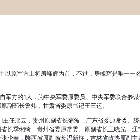
其中以原军方上将房峰辉为首，不过，房峰辉是唯一一
来自军方的1人，为中央军委原委员、中央军委联合参
部原副部长鲁炜，甘肃省委原书记王三运。
主任邢云，贵州原副省长蒲波，广东省委原常委、统
副省长季缃绮，贵州省委原常委、原副省长王晓光，辽
长张少春，陕西省原副省长冯新柱，吉林省政协原副主