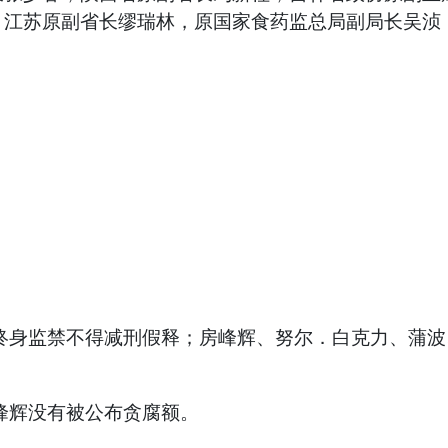
，江苏原副省长缪瑞林，原国家食药监总局副局长吴浈
身监禁不得减刑假释；房峰辉、努尔．白克力、蒲波、
峰辉没有被公布贪腐额。