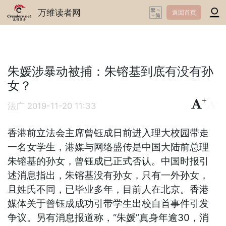
万维读者网
返回首页
朱媛涉暴动被捕：朱镕基到底有没有孙
女？
+
-
法广
2019-11-20 11:33
香港前立法会主席曾钰成日前进入理大校园带走
一名女学生，港媒与网络盛传是中国大陆前总理
朱镕基的孙女，曾钰成已正式否认。中国时报引
述消息指出，朱镕基没有孙女，只有一外孙女，
且姓氏不同，已毕业多年，目前人在北京。香港
媒体关于曾钰成成功引带学生出校自首事件引发
争议。另有消息报道称，“朱媛”真身年逾30，消