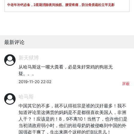
中老年补钙必备，2星期消除夜间抽筋、腰背疼痛，防治骨质疏松立竿见影
最新评论
新天狱博
从哈马斯这一嘴大粪看，必是朱奸荣鸡的狗崽无
疑。。。
2019-11-20 22:02
屏蔽
哈马斯
中国其它的不多，就不认得祖宗是谁的汉奸最多！我不
知道评论里这俩货的妈妈是不是都很喜欢美国人，非洲
人干？！应该是的！8，9不离10！当然了，也许他们是
当初清政府弱小时，他们的祖母奶奶被侵略到中国的外
国强盗干爽了，生出来两个这样的烂B玩意儿！