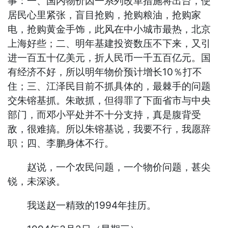
事：一、国内物价因一系列改革措施将出台，使
居民心里紧张，盲目抢购，抢购粮油，抢购家
电，抢购黄金手饰，此风在中小城市最热，北京
上海好些；二、明年基建投资数压不下来，又引
进一百五十亿美元，折人民币一千五百亿元。国
有经济不好，所以明年物价预计增长10％打不
住；三、江泽民目前不抓具体的，最棘手的问题
交朱镕基抓。朱敢抓，但得罪了下面省市与中央
部门，而邓小平处并不十分支持，真是腹背受
敌，很难搞。所以朱镕基说，我要不行，我愿辞
职；四、李鹏身体不行。
赵说，一个农民问题，一个物价问题，甚尖
锐，未深谈。
我送赵一精致的1994年挂历。