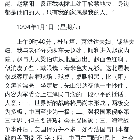
昆、赵紫阳。反正我实际上处于软禁地位。身边
都是他们的人，只有我的家属是我的人。”
1994年1月1日（星期六）
上午9时40分，杜星垣、萧洪达夫妇、锡华夫
妇、我与老伴分乘两车去赵处，顺利进入赵家内
院，赵与夫人梁伯琪从北屋迈出。赵面色红润，
似消瘦了些，戴眼镜，着米色夹克衫。这北屋装
修成客厅兼着球场，球桌，桌腿粗黑，比（雍）
文涛的漂亮。坐定后，先由洪达交他一手抄件，
内容为军委会上江泽民口念的一段小平的插话。
大意：一、世界新的战略格局尚未形成，两极变
为多极，中国至少为一极；二、强权国家侵略第
三世界，但主要进攻社会主义国家；三、海湾战
争事件后，美国得分并不多，如今法国与日本都
敢向美国说“不”字；四、中国在国际问题上、社会