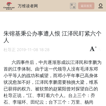
万维读者网
返回首页
朱镕基秉公办事遭人恨 江泽民盯紧六个
人
+
-
杜导正
2019-11-08 18:28
六四事件后，中共逐渐形成以江泽民和李鹏为
首的江李体制。由于这一代领导人没有毛泽东邓
小平等人的战功和威望，而邓小平年事已高身体
状况愈加不好，江泽民李鹏需要独挑大梁，维系
已获得的权力。被软禁的赵紫阳曾对探望自己的
杜导正说，“江、李盯着六个人。台上三个：乔
石、李瑞环、田纪云；台下三个：万里、杨尚