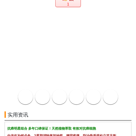
1
实用资讯
抗癌明星组合 多年口碑保证！天然植物萃取 有效对抗癌细胞
中老年补钙必备，2星期消除夜间抽筋、腰背疼痛，防治骨质疏松立竿见影