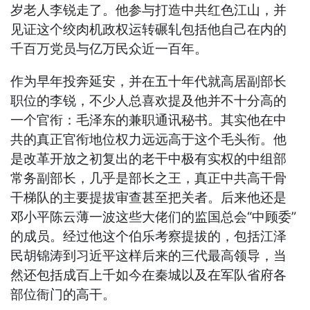
岁老人李锐走了。他参与打造中共红色江山，并
见证这个绞肉机政权运转碾轧包括他自己在内的
千百万党员与亿万民众近一百年。
作为早年投奔延安，并在五十年代就高居副部长
职位的李锐，不少人总喜欢提及他并不十分高的
一个官衔：毛泽东的兼职通讯秘书。其实他在中
共的真正官衔地位权力远远高于这个毛头衔。他
是改革开放之初复出的老干中极有实权的中组部
常务副部长，几乎是部长之王，真正中共高干骨
干梯队的主要提拔审查甚至把关者。后来他还是
邓小平陈云薄一波这些大佬们的监国总会“中顾委”
的成员。经过他这个伯乐考察提拔的，包括江泽
民胡锦涛到习近平这样后来的三代最高领导，当
然还包括成百上千如今在秦城以及在军队省府各
部位衙门的高干。