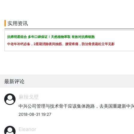
实用资讯
抗癌明星组合 多年口碑保证！天然植物萃取 有效对抗癌细胞
中老年补钙必备，2星期消除夜间抽筋、腰背疼痛，防治骨质疏松立竿见影
最新评论
麻辣戈壁
中兴公司管理与技术骨干应该集体跑路，去美国重建新中
2018-08-31 19:27
Eleanor