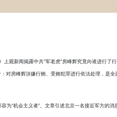
》上观新闻揭露中共“军老虎”房峰辉究竟向谁进行了
价：对房峰辉涉嫌行贿、受贿犯罪进行依法处理，是全
形容为“机会主义者”。文章引述北京一名接近军方的