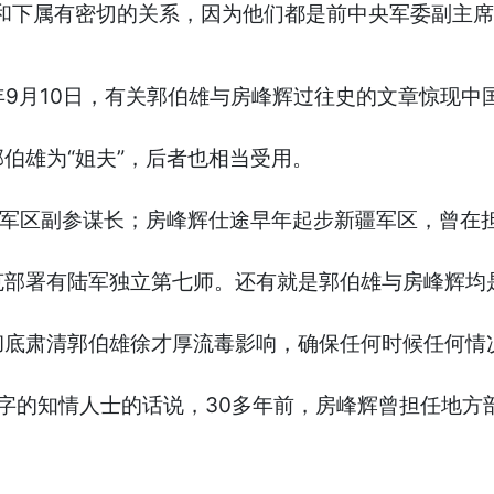
司和下属有密切的关系，因为他们都是前中央军委副主
7年9月10日，有关郭伯雄与房峰辉过往史的文章惊现中
伯雄为“姐夫”，后者也相当受用。
兰州军区副参谋长；房峰辉仕途早年起步新疆军区，曾在
克部署有陆军独立第七师。还有就是郭伯雄与房峰辉均
彻底肃清郭伯雄徐才厚流毒影响，确保任何时候任何情
露名字的知情人士的话说，30多年前，房峰辉曾担任地