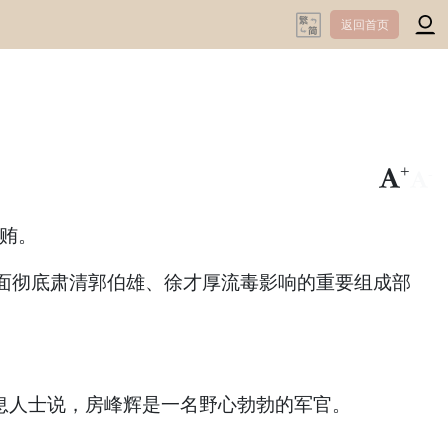
返回首页
+
-
行贿。
面彻底肃清郭伯雄、徐才厚流毒影响的重要组成部
消息人士说，房峰辉是一名野心勃勃的军官。