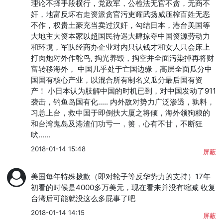
理论不择手段横行，党政军，公检法无官不贪，无商不
奸，地富反坏右走资派贪官污吏耀武扬威压榨百姓无恶
不作，权贵土豪充当卖过汉奸，勾结日本，港台美国等
大地主大资本家以超国民待遇大肆掠夺中国资源劳动力
和环境，军队经商办企业对内只认钱才和女人只会床上
打肉炮对外作鸵鸟, 掏光养毁，掏空并全面污染掉再将财
富转移海外， 中国几乎处于亡国边缘，高层全面瓜分中
国国有核心产业，以混合所有制名义瓜分最后国有资
产！ 小日本认为肢解中国的时机已到，对中国发动了911
袭击，钓鱼岛国有化..... 内外敌对势力广泛渗透，孰料，
习总上台，救中国于即倒扶大厦之将倾，海外领狗粮的
和台湾鬼岛及港渣们功亏一，篑，心有不甘，不断狂
吠......
2018-01-14 15:48
屏蔽
美国每年特殊拨款（即对轮子等反华势力的支持）17年
初看的时候是4000多万美元，现在看来并没有缩减 收复
台湾后可能就没这么多屁事了吧
2018-01-14 14:15
屏蔽