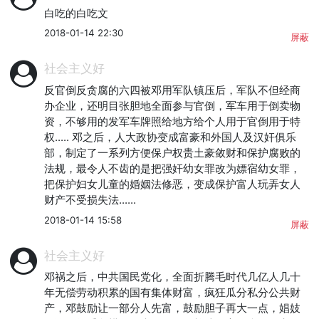
白吃的白吃文
2018-01-14 22:30
屏蔽
社会主义好
反官倒反贪腐的六四被邓用军队镇压后，军队不但经商
办企业，还明目张胆地全面参与官倒，军车用于倒卖物
资，不够用的发军车牌照给地方给个人用于官倒用于特
权..... 邓之后，人大政协变成富豪和外国人及汉奸俱乐
部，制定了一系列方便保户权贵土豪敛财和保护腐败的
法规，最令人不齿的是把强奸幼女罪改为嫖宿幼女罪，
把保护妇女儿童的婚姻法修恶，变成保护富人玩弄女人
财产不受损失法......
2018-01-14 15:58
屏蔽
社会主义好
邓祸之后，中共国民党化，全面折腾毛时代几亿人几十
年无偿劳动积累的国有集体财富，疯狂瓜分私分公共财
产，邓鼓励让一部分人先富，鼓励胆子再大一点，娼妓