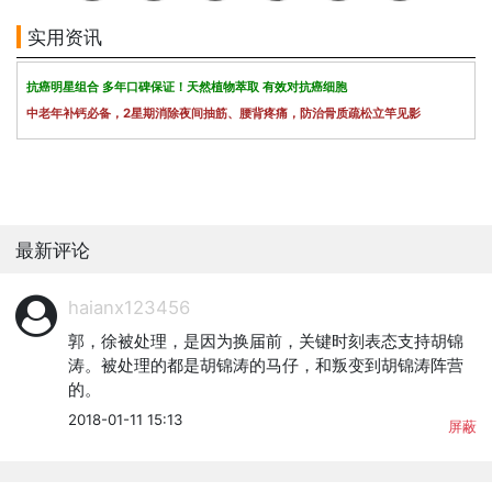
实用资讯
抗癌明星组合 多年口碑保证！天然植物萃取 有效对抗癌细胞
中老年补钙必备，2星期消除夜间抽筋、腰背疼痛，防治骨质疏松立竿见影
最新评论
haianx123456
郭，徐被处理，是因为换届前，关键时刻表态支持胡锦
涛。被处理的都是胡锦涛的马仔，和叛变到胡锦涛阵营
的。
2018-01-11 15:13
屏蔽