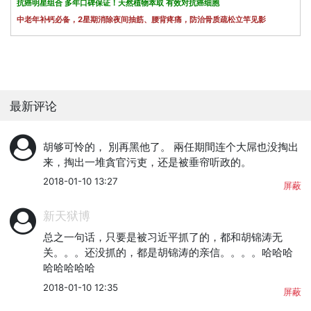
抗癌明星组合 多年口碑保证！天然植物萃取 有效对抗癌细胞
中老年补钙必备，2星期消除夜间抽筋、腰背疼痛，防治骨质疏松立竿见影
最新评论
胡够可怜的， 別再黑他了。 兩任期間连个大屌也没掏出
来，掏出一堆貪官污吏，还是被垂帘听政的。
2018-01-10 13:27
屏蔽
新天狱博
总之一句话，只要是被习近平抓了的，都和胡锦涛无
关。。。还没抓的，都是胡锦涛的亲信。。。。哈哈哈
哈哈哈哈哈
2018-01-10 12:35
屏蔽