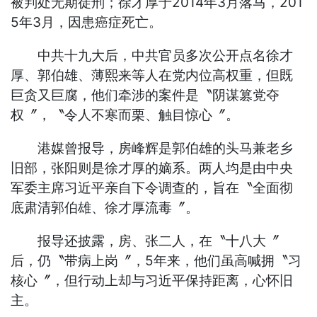
被判处无期徒刑；徐才厚于2014年3月落马，201
5年3月，因患癌症死亡。
中共十九大后，中共官员多次公开点名徐才
厚、郭伯雄、薄熙来等人在党内位高权重，但既
巨贪又巨腐，他们牵涉的案件是〝阴谋篡党夺
权〞，〝令人不寒而栗、触目惊心〞。
港媒曾报导，房峰辉是郭伯雄的头马兼老乡
旧部，张阳则是徐才厚的嫡系。两人均是由中央
军委主席习近平亲自下令调查的，旨在〝全面彻
底肃清郭伯雄、徐才厚流毒〞。
报导还披露，房、张二人，在〝十八大〞
后，仍〝带病上岗〞，5年来，他们虽高喊拥〝习
核心〞，但行动上却与习近平保持距离，心怀旧
主。