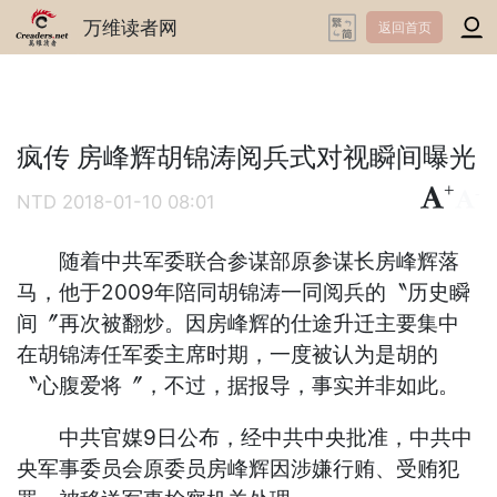
万维读者网
返回首页
疯传 房峰辉胡锦涛阅兵式对视瞬间曝光
+
-
NTD
2018-01-10 08:01
随着中共军委联合参谋部原参谋长房峰辉落
马，他于2009年陪同胡锦涛一同阅兵的〝历史瞬
间〞再次被翻炒。因房峰辉的仕途升迁主要集中
在胡锦涛任军委主席时期，一度被认为是胡的
〝心腹爱将〞，不过，据报导，事实并非如此。
中共官媒9日公布，经中共中央批准，中共中
央军事委员会原委员房峰辉因涉嫌行贿、受贿犯