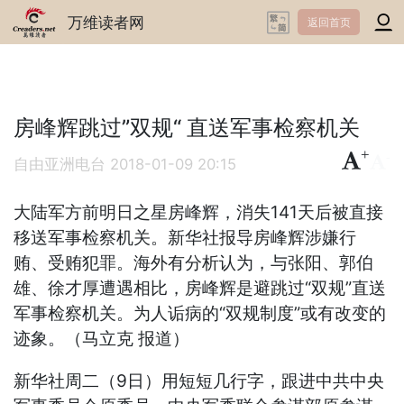
万维读者网
返回首页
房峰辉跳过”双规“ 直送军事检察机关
+
-
自由亚洲电台
2018-01-09 20:15
大陆军方前明日之星房峰辉，消失141天后被直接
移送军事检察机关。新华社报导房峰辉涉嫌行
贿、受贿犯罪。海外有分析认为，与张阳、郭伯
雄、徐才厚遭遇相比，房峰辉是避跳过“双规”直送
军事检察机关。为人诟病的“双规制度”或有改变的
迹象。（马立克 报道）
新华社周二（9日）用短短几行字，跟进中共中央