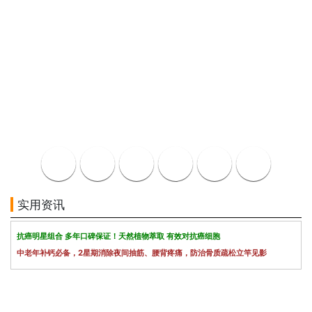
实用资讯
抗癌明星组合 多年口碑保证！天然植物萃取 有效对抗癌细胞
中老年补钙必备，2星期消除夜间抽筋、腰背疼痛，防治骨质疏松立竿见影