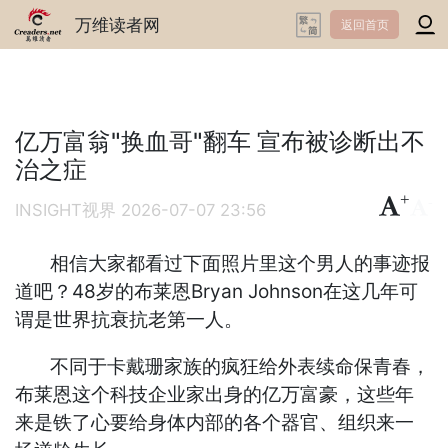
万维读者网
返回首页
亿万富翁"换血哥"翻车 宣布被诊断出不
治之症
+
-
INSIGHT视界
2026-07-07 23:56
相信大家都看过下面照片里这个男人的事迹报
道吧？48岁的布莱恩Bryan Johnson在这几年可
谓是世界抗衰抗老第一人。
不同于卡戴珊家族的疯狂给外表续命保青春，
布莱恩这个科技企业家出身的亿万富豪，这些年
来是铁了心要给身体内部的各个器官、组织来一