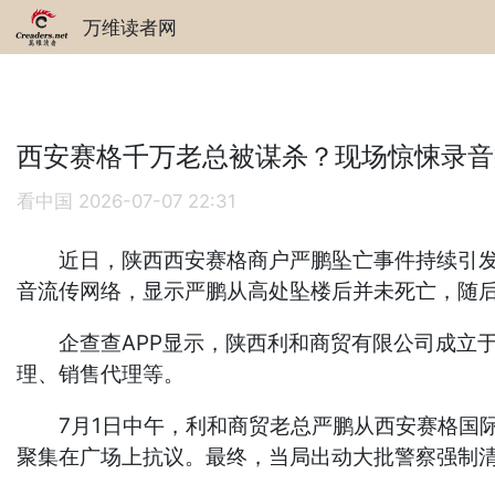
万维读者网
西安赛格千万老总被谋杀？现场惊悚录音
看中国
2026-07-07 22:31
近日，陕西西安赛格商户严鹏坠亡事件持续引发舆
音流传网络，显示严鹏从高处坠楼后并未死亡，随
企查查APP显示，陕西利和商贸有限公司成立于2
理、销售代理等。
7月1日中午，利和商贸老总严鹏从西安赛格国际
聚集在广场上抗议。最终，当局出动大批警察强制