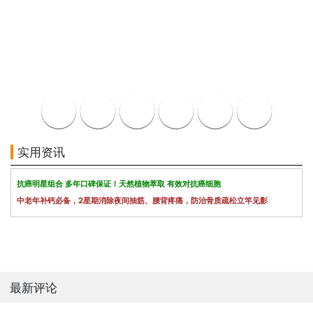
实用资讯
抗癌明星组合 多年口碑保证！天然植物萃取 有效对抗癌细胞
中老年补钙必备，2星期消除夜间抽筋、腰背疼痛，防治骨质疏松立竿见影
最新评论