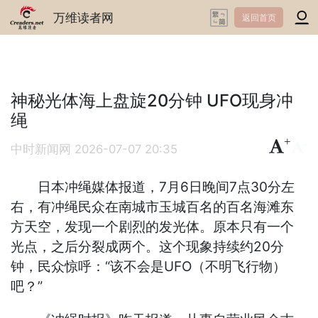
万维读者网
返回首页
神秘光体海上盘旋20分钟 UFO现身冲
绳
+
-
中时新闻网
2026-07-07 20:35
日本冲绳媒体报道，7月6日晚间7点30分左
右，有冲绳民众在南城市玉城百名的百名海滩东
方天空，发现一个剧烈的发光体。原本只有一个
光点，之后分裂成两个。这个现象持续约20分
钟，民众惊呼：“该不会是UFO（不明飞行物）
吧？”