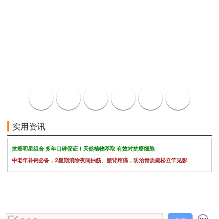
实用资讯
抗癌明星组合 多年口碑保证！天然植物萃取 有效对抗癌细胞
中老年补钙必备，2星期消除夜间抽筋、腰背疼痛，防治骨质疏松立竿见影