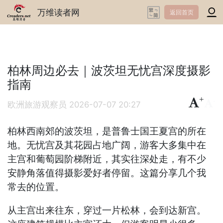
万维读者网
返回首页
柏林周边必去｜波茨坦无忧宫深度摄影
指南
+
-
欧洲旅游观察员
2026-07-07 20:27
柏林西南郊的波茨坦，是普鲁士国王夏宫的所在
地。无忧宫及其花园占地广阔，游客大多集中在
主宫和葡萄园阶梯附近，其实往深处走，有不少
安静角落值得摄影爱好者停留。这篇分享几个我
常去的位置。
从主宫出来往东，穿过一片松林，会到达新宫。