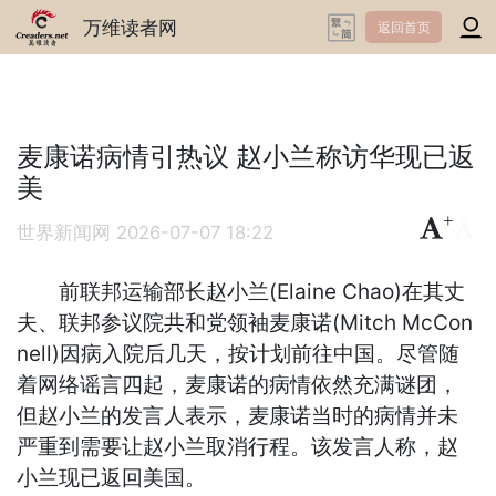
万维读者网
返回首页
麦康诺病情引热议 赵小兰称访华现已返
美
+
-
世界新闻网
2026-07-07 18:22
前联邦运输部长赵小兰(Elaine Chao)在其丈
夫、联邦参议院共和党领袖麦康诺(Mitch McCon
nell)因病入院后几天，按计划前往中国。尽管随
着网络谣言四起，麦康诺的病情依然充满谜团，
但赵小兰的发言人表示，麦康诺当时的病情并未
严重到需要让赵小兰取消行程。该发言人称，赵
小兰现已返回美国。