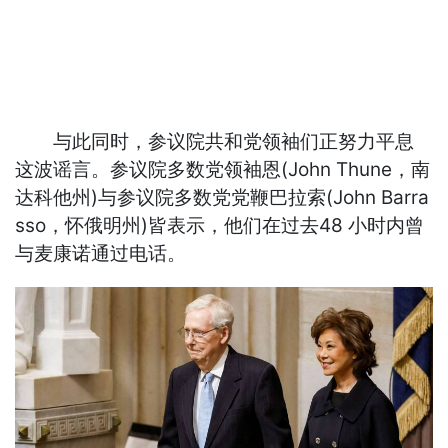
与此同时，参议院共和党领袖们正努力平息
这波谣言。参议院多数党领袖恩(John Thune，南
达科他州)与参议院多数党党鞭巴拉索(John Barra
sso，怀俄明州)皆表示，他们在过去48 小时内曾
与麦康诺通过电话。