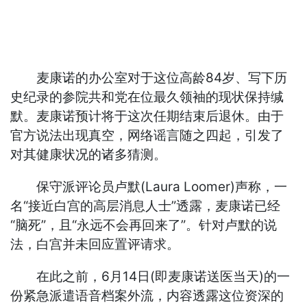
麦康诺的办公室对于这位高龄84岁、写下历
史纪录的参院共和党在位最久领袖的现状保持缄
默。麦康诺预计将于这次任期结束后退休。由于
官方说法出现真空，网络谣言随之四起，引发了
对其健康状况的诸多猜测。
保守派评论员卢默(Laura Loomer)声称，一
名“接近白宫的高层消息人士”透露，麦康诺已经
“脑死”，且“永远不会再回来了”。针对卢默的说
法，白宫并未回应置评请求。
在此之前，6月14日(即麦康诺送医当天)的一
份紧急派遣语音档案外流，内容透露这位资深的