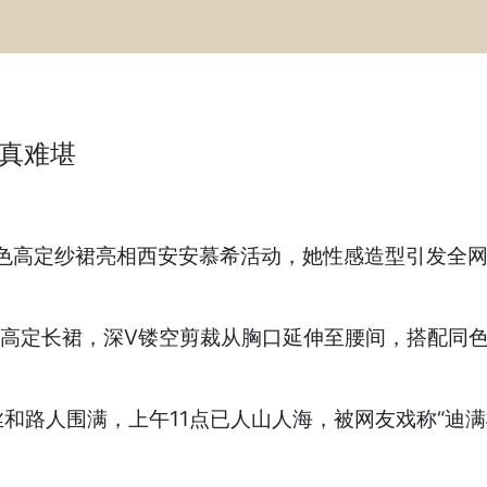
感真难堪
冰蓝色高定纱裙亮相西安安慕希活动，她性感造型引发全
色薄纱高定长裙，深V镂空剪裁从胸口延伸至腰间，搭配同
和路人围满，上午11点已人山人海，被网友戏称“迪满