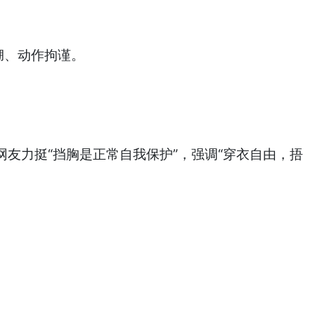
绷、动作拘谨。
友力挺“挡胸是正常自我保护”，强调“穿衣自由，捂