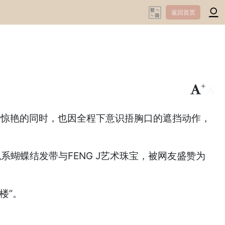
返回首页
+
-
网惊艳的同时，也因全程下意识捂胸口的遮挡动作，
色系蝴蝶结发带与FENG J艺术珠宝，被网友盛赞为
楼”。