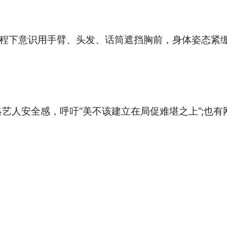
全程下意识用手臂、头发、话筒遮挡胸前，身体姿态紧
人安全感，呼吁“美不该建立在局促难堪之上”;也有网