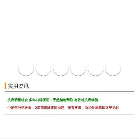
实用资讯
抗癌明星组合 多年口碑保证！天然植物萃取 有效对抗癌细胞
中老年补钙必备，2星期消除夜间抽筋、腰背疼痛，防治骨质疏松立竿见影