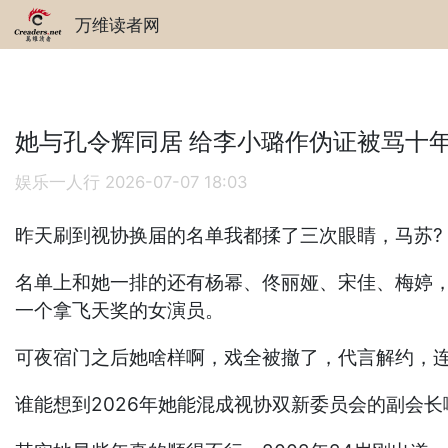
万维读者网
她与孔令辉同居 给李小璐作伪证被骂十
娱乐一人行
2026-07-07 18:03
昨天刷到视协换届的名单我都揉了三次眼睛，马苏? 
名单上和她一排的还有杨幂、佟丽娅、宋佳、梅婷，
一个拿飞天奖的女演员。
可夜宿门之后她啥样啊，戏全被撤了，代言解约，连
谁能想到2026年她能混成视协双新委员会的副会长