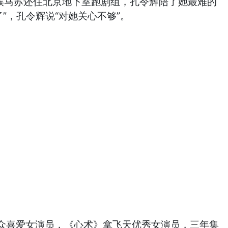
时候马苏还住北京地下室跑剧组，孔令辉陪了她最难的
”，孔令辉说“对她关心不够”。
众喜爱女演员，《心术》拿飞天优秀女演员，三年集