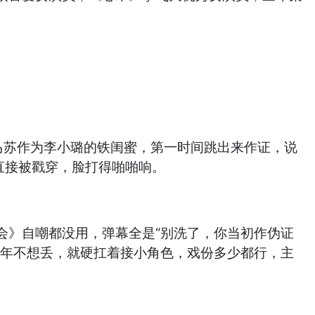
，马苏作为李小璐的铁闺蜜，第一时间跳出来作证，说
直接被戳穿，脸打得啪啪响。
会》自嘲都没用，弹幕全是“别洗了，你当初作伪证
几年不想丢，就硬扛着接小角色，戏份多少都行，主