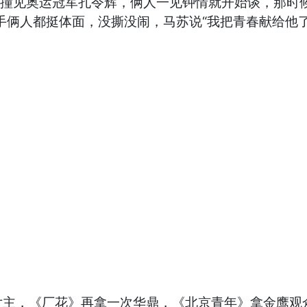
道，撞见奥运冠军孔令辉，俩人一见钟情就开始谈，那
分手俩人都挺体面，没撕没闹，马苏说“我把青春献给他了
女主，《厂花》再拿一次华鼎，《北京青年》拿金鹰观