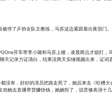
纠纷被停了乒协女队主教练，马苏这边紧跟着出夜宿门。
，PGOne开车带李小璐和马苏上楼，凌晨两点才熄灯
的聊天记录力证清白，结果没两天实锤视频出来，证词
非都没有，好好的演员把路走死了，她后来去《吐槽大
朋友劝她去直播带货赚快钱，她婉拒了，说苦修表演十