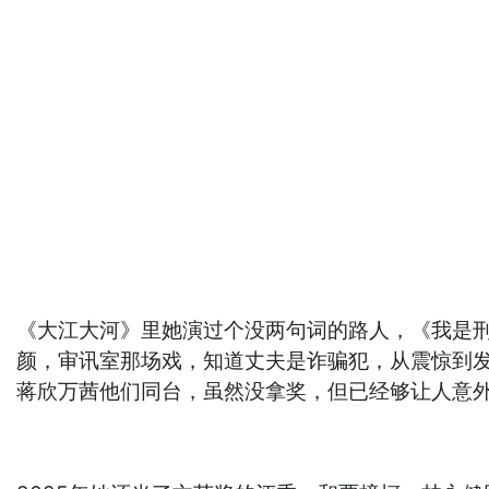
《大江大河》里她演过个没两句词的路人，《我是
颜，审讯室那场戏，知道丈夫是诈骗犯，从震惊到发
蒋欣万茜他们同台，虽然没拿奖，但已经够让人意