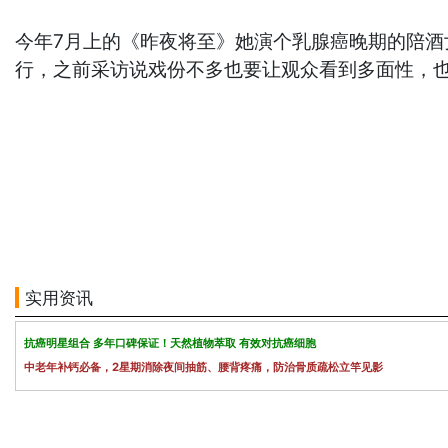
今年7月上的《昨夜将至》她演个乳腺癌晚期的陪酒
行，之前采访说戏份不多也要让观众看到多面性，
实用资讯
抗癌明星组合 多年口碑保证！天然植物萃取 有效对抗癌细胞
中老年补钙必备，2星期消除夜间抽筋、腰背疼痛，防治骨质疏松立竿见影