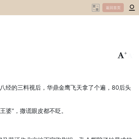
返回首页
+
-
儿八经的三料视后，华鼎金鹰飞天拿了个遍，80后头
王婆”，撒谎眼皮都不眨。