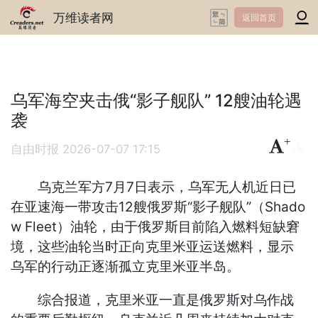
万维读者网
返回首页
乌军海空夹击俄“影子舰队” 12艘油轮遇
袭
+
-
自由时报
2026-07-07 17:15
乌克兰军方7月7日表示，乌军无人机近日已
在亚速海一带攻击12艘俄罗斯“影子舰队”（Shado
w Fleet）油轮，由于俄罗斯目前陷入燃料短缺窘
境，这些油轮当时正向克里米亚运送燃料，显示
乌军的行动正逐渐孤立克里米亚半岛。
综合报道，克里米亚一直是俄罗斯对乌作战