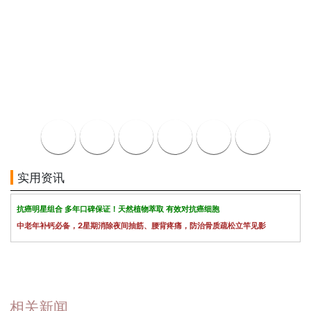
实用资讯
抗癌明星组合 多年口碑保证！天然植物萃取 有效对抗癌细胞
中老年补钙必备，2星期消除夜间抽筋、腰背疼痛，防治骨质疏松立竿见影
相关新闻