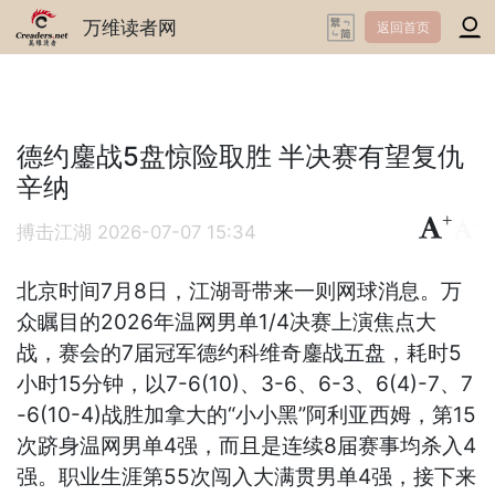
万维读者网
返回首页
德约鏖战5盘惊险取胜 半决赛有望复仇
辛纳
+
-
搏击江湖
2026-07-07 15:34
北京时间7月8日，江湖哥带来一则网球消息。万
众瞩目的2026年温网男单1/4决赛上演焦点大
战，赛会的7届冠军德约科维奇鏖战五盘，耗时5
小时15分钟，以7-6(10)、3-6、6-3、6(4)-7、7
-6(10-4)战胜加拿大的“小小黑”阿利亚西姆，第15
次跻身温网男单4强，而且是连续8届赛事均杀入4
强。职业生涯第55次闯入大满贯男单4强，接下来