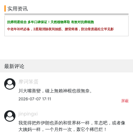
实用资讯
抗癌明星组合 多年口碑保证！天然植物萃取 有效对抗癌细胞
中老年补钙必备，2星期消除夜间抽筋、腰背疼痛，防治骨质疏松立竿见影
最新评论
摩诃笨蛋
川大嘴善變，碰上無賴神棍也很無奈。
2026-07-07 17:11
屏蔽
jinpingxi
我觉得把炸伊朗也弄的和世界杯一样，常态吧，或者像
大姨妈一样，一个月炸一次，轰它个稀巴烂！