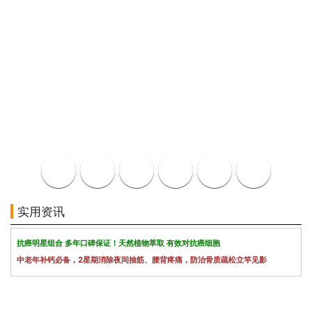
实用资讯
抗癌明星组合 多年口碑保证！天然植物萃取 有效对抗癌细胞
中老年补钙必备，2星期消除夜间抽筋、腰背疼痛，防治骨质疏松立竿见影