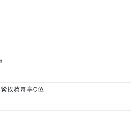
事
 紧挨蔡奇享C位