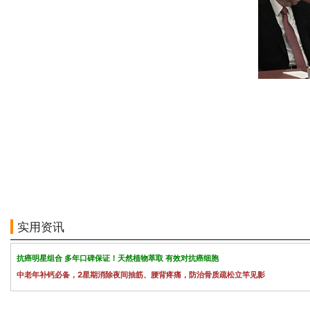
实用资讯
抗癌明星组合 多年口碑保证！天然植物萃取 有效对抗癌细胞
中老年补钙必备，2星期消除夜间抽筋、腰背疼痛，防治骨质疏松立竿见影