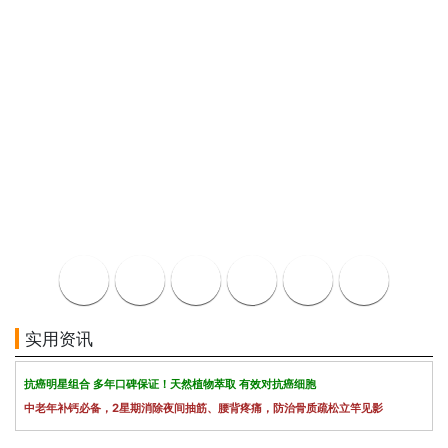
实用资讯
抗癌明星组合 多年口碑保证！天然植物萃取 有效对抗癌细胞
中老年补钙必备，2星期消除夜间抽筋、腰背疼痛，防治骨质疏松立竿见影