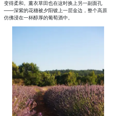
变得柔和。薰衣草田也在这时换上另一副面孔
——深紫的花穗被夕阳镀上一层金边，整个高原
仿佛浸在一杯醇厚的葡萄酒中。