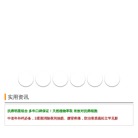
实用资讯
抗癌明星组合 多年口碑保证！天然植物萃取 有效对抗癌细胞
中老年补钙必备，2星期消除夜间抽筋、腰背疼痛，防治骨质疏松立竿见影