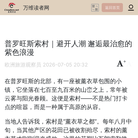
万维读者网
返回首页
普罗旺斯索村｜避开人潮 邂逅最治愈的
紫色浪漫
+
-
欧洲旅游观察员
2026-07-05 20:32
在普罗旺斯的北部，有一座被薰衣草包围的小
镇，它坐落在七百至九百米的山峦之上，常年被
云雾与阳光眷顾。这便是索村——不是热门打卡
点的喧嚣，而是一种属于高原的从容。
当地人告诉我，索村是“薰衣草之都”。每年八月中
旬，当其他产区的花田已被收割殆尽，索村的薰