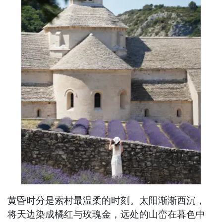
黄昏时分是索村最温柔的时刻。太阳渐渐西沉，
将天边染成橘红与玫瑰金，远处的山峦在暮色中