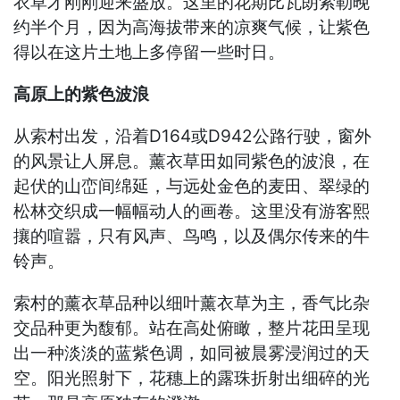
衣草才刚刚迎来盛放。这里的花期比瓦朗索勒晚
约半个月，因为高海拔带来的凉爽气候，让紫色
得以在这片土地上多停留一些时日。
高原上的紫色波浪
从索村出发，沿着D164或D942公路行驶，窗外
的风景让人屏息。薰衣草田如同紫色的波浪，在
起伏的山峦间绵延，与远处金色的麦田、翠绿的
松林交织成一幅幅动人的画卷。这里没有游客熙
攘的喧嚣，只有风声、鸟鸣，以及偶尔传来的牛
铃声。
索村的薰衣草品种以细叶薰衣草为主，香气比杂
交品种更为馥郁。站在高处俯瞰，整片花田呈现
出一种淡淡的蓝紫色调，如同被晨雾浸润过的天
空。阳光照射下，花穗上的露珠折射出细碎的光