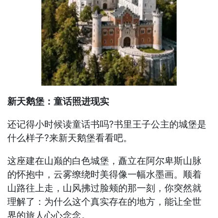
新天鹅堡：童话照进现实
还记得小时候读童话书吗?书里王子公主的城堡是
什么样子?来新天鹅堡看看吧。
这座建在山巅的白色城堡，矗立在阿尔卑斯山脉
的怀抱中，云雾缭绕时美得像一幅水墨画。顺着
山路往上走，山风拂过脸颊的那一刻，你突然就
理解了：为什么这个真实存在的地方，能让全世
界的旅人心心念念。