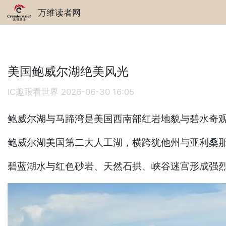
万维读者网
美国鲍威尔湖绝美风光
IC趣眼看世界
2026-06-30 16:05
‌鲍威尔湖与马蹄湾是美国西南部红岩地貌与碧水奇
鲍威尔湖美国‌第二大人工湖‌，横跨犹他州与亚利桑
碧蓝湖水与‌红色砂岩、天然石拱、峡谷迷宫‌形成强