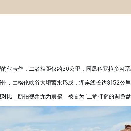
观的代表作‌，二者相距仅约30公里，同属科罗拉多河
那州，由格伦峡谷大坝蓄水形成，湖岸线长达‌3152公
烈对比，航拍视角尤为震撼，被誉为“上帝打翻的调色盘