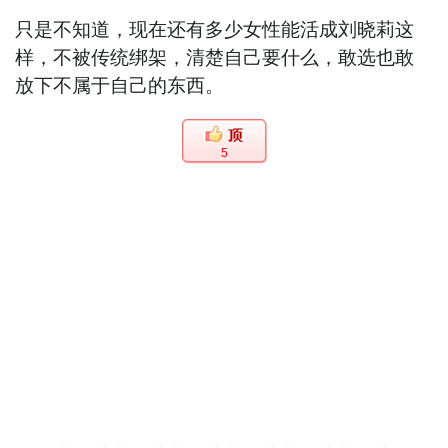
只是不知道，现在还有多少女性能活成刘晓莉这
样，不被传统绑架，清楚自己要什么，敢选也敢
放下不属于自己的东西。
5