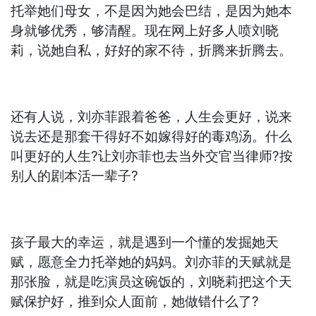
托举她们母女，不是因为她会巴结，是因为她本
身就够优秀，够清醒。现在网上好多人喷刘晓
莉，说她自私，好好的家不待，折腾来折腾去。
还有人说，刘亦菲跟着爸爸，人生会更好，说来
说去还是那套干得好不如嫁得好的毒鸡汤。什么
叫更好的人生?让刘亦菲也去当外交官当律师?按
别人的剧本活一辈子?
孩子最大的幸运，就是遇到一个懂的发掘她天
赋，愿意全力托举她的妈妈。刘亦菲的天赋就是
那张脸，就是吃演员这碗饭的，刘晓莉把这个天
赋保护好，推到众人面前，她做错什么了?