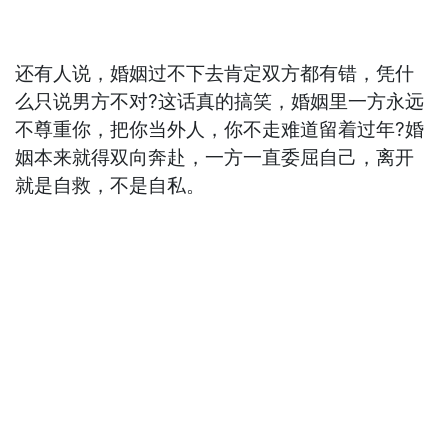
还有人说，婚姻过不下去肯定双方都有错，凭什
么只说男方不对?这话真的搞笑，婚姻里一方永远
不尊重你，把你当外人，你不走难道留着过年?婚
姻本来就得双向奔赴，一方一直委屈自己，离开
就是自救，不是自私。