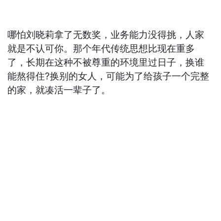
哪怕刘晓莉拿了无数奖，业务能力没得挑，人家
就是不认可你。那个年代传统思想比现在重多
了，长期在这种不被尊重的环境里过日子，换谁
能熬得住?换别的女人，可能为了给孩子一个完整
的家，就凑活一辈子了。