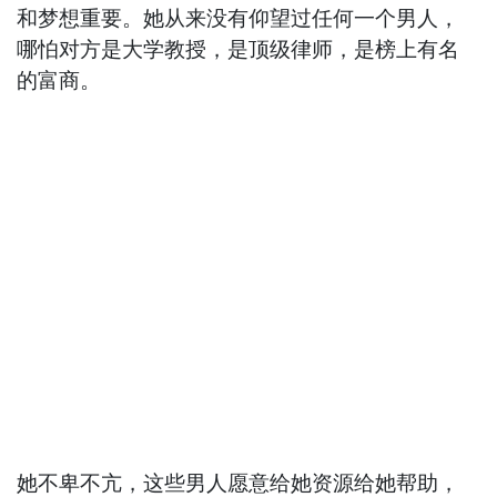
和梦想重要。她从来没有仰望过任何一个男人，
哪怕对方是大学教授，是顶级律师，是榜上有名
的富商。
她不卑不亢，这些男人愿意给她资源给她帮助，