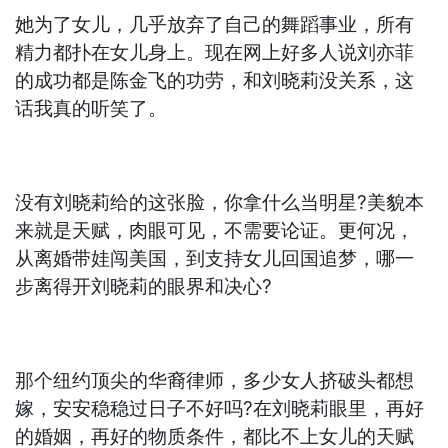
她为了女儿，几乎放弃了自己的舞蹈事业，所有
精力都扑在女儿身上。现在网上好多人说刘亦菲
的成功都是陈金飞的功劳，和刘晓莉没关系，这
话我真的听笑了。
没有刘晓莉给的这张脸，你拿什么当明星?美貌本
来就是天赋，肉眼可见，不需要论证。更何况，
从离婚带娃闯美国，到支持女儿回国追梦，哪一
步离得开刘晓莉的眼界和决心?
那个纽约顶尖的华裔律师，多少女人挤破头都想
嫁，安安稳稳过日子不好吗?在刘晓莉眼里，再好
的婚姻，再好的物质条件，都比不上女儿的天赋