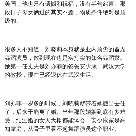
美国，他也只有遗憾和祝福，没有半句怨言。那
段日子母女俩过的其实不差，物质条件绝对是顶
级的。
很多人不知道，刘晓莉本身就是业内顶尖的首席
舞蹈演员，放到现在也是实打实的知名舞蹈家。
她第一任丈夫是刘亦菲的爸爸安少康，武汉大学
的教授，现在已经退休在武汉生活。
刘亦菲一岁多的时候，刘晓莉就带着她搬出去住
了，后来干脆离了婚。当年那段婚姻到底有多难
受，结过婚的女人大概都能体会。安少康家是高
知家庭，从骨子里看不起舞蹈演员这个职业。