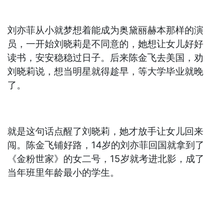
刘亦菲从小就梦想着能成为奥黛丽赫本那样的演
员，一开始刘晓莉是不同意的，她想让女儿好好
读书，安安稳稳过日子。后来陈金飞去美国，劝
刘晓莉说，想当明星就得趁早，等大学毕业就晚
了。
就是这句话点醒了刘晓莉，她才放手让女儿回来
闯。陈金飞铺好路，14岁的刘亦菲回国就拿到了
《金粉世家》的女二号，15岁就考进北影，成了
当年班里年龄最小的学生。