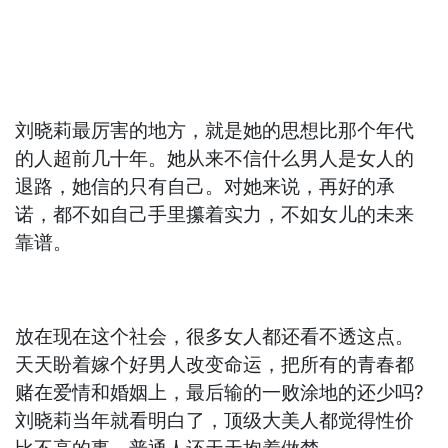
刘晓莉最厉害的地方，就是她的思想比那个年代
的人超前几十年。她从来不信什么男人是女人的
退路，她信的只有自己。对她来说，再好的承
诺，都不如自己手里攥着实力，不如女儿的未来
靠谱。
放在现在这个社会，很多女人都还看不透这点。
天天盼着嫁个好男人改变命运，把所有的青春都
赌在爱情和婚姻上，最后输的一败涂地的还少吗?
刘晓莉当年就看明白了，顶级大美人都觉得性价