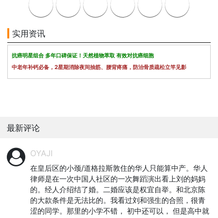
实用资讯
抗癌明星组合 多年口碑保证！天然植物萃取 有效对抗癌细胞
中老年补钙必备，2星期消除夜间抽筋、腰背疼痛，防治骨质疏松立竿见影
最新评论
OYAJI
在皇后区的小颈/道格拉斯敦住的华人只能算中产。华人
律师是在一次中国人社区的一次舞蹈演出看上刘的妈妈
的。经人介绍结了婚。二婚应该是权宜自举。和北京陈
的大款条件是无法比的。我看过刘和强生的合照，很青
涩的同学。那里的小学不错， 初中还可以， 但是高中就