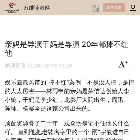
万维读者网
返回首页
亲妈是导演干妈是导演 20年都捧不红
他
+
-
阑珊那幕
2026-06-13 19:26
娱乐圈最离谱的"捧不红"案例，不是没人捧，是捧
的人太厉害——林雨申的亲妈是荣信达创始人李
小婉，干妈是李少红，北影厂大院出生，周迅、
陈坤、杨幂全是这家公司出来的。
顶配资源叠了二十年，观众愣是记不住他长什么
样。 直到他把老婆名字里的一个"雨"字嵌进自己