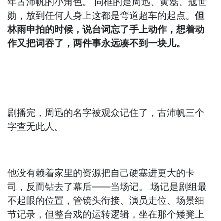
年古沛帆的小角色。 同框的是周迅、黄磊、寇世
勋，放到任何人身上这都是弯道超车的起点。
但
林雨申拍的时候，说台词忘了手上动作，想着动
作又把词吞了，两件事永远凑不到一块儿。
剧播完，周迅的名字被观众记住了，古沛帆三个
字查无此人。
他没有赖着家里的资源把自己硬塞进更大的卡
司，反而钻去了幕后——当场记。 场记是剧组最
不起眼的位置，管镜头衔接、演员走位、场景细
节记录，但整台戏的运转逻辑，坐在那个矮凳上