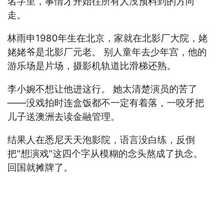
名字里，事情才开始往所有人没预料到的方向
走。
林雨申1980年生在北京，家就在北影厂大院，姥
姥姥爷是北影厂元老。 别人童年去少年宫，他的
游乐场是片场，摄影机轨道比滑梯还熟。
李小婉不想让他进这行。 她太清楚演员的苦了
——没戏拍时连盒饭都不一定有着落，一咬牙把
儿子送澳洲去读金融管理。
结果人在悉尼天天泡影院，语言没白练，反倒
把"想演戏"这四个字从模糊的念头熬成了执念。
回国就摊牌了。