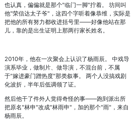
也认真，偏偏就是那个"临门一脚"拧着。 坊间叫
他"荣信达太子爷"，这四个字听着像恭维，实际是
把他的所有努力都收进括号里——好像他站在那
儿，靠的是出生证明上那两行家长姓名。
2010年，他在一次聚会上认识了杨雨辰。 中戏导
演系毕业，做制片、做导演，不混台前，不属
于"嫁进豪门蹭热度"那类叙事。 两个人没搞戏剧
化波折，半年后低调领了证。
然后他干了件外人觉得奇怪的事——跑到派出所
把原名"林申"改成"林雨申"，加的那个"雨"，来自
杨雨辰。