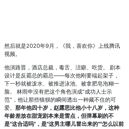
然后就是2020年9月，《我，喜欢你》上线腾讯
视频。
他演路晋，酒店总裁，毒舌、洁癖、吃货。 剧本
设计是反霸总的霸总——每次他刚要端起架子，
下一秒就被泼水、被推进泳池、被拿肥皂泡糊一
脸。 林雨申没有把这个角色演成"成功人士示
范"，他让那些狼狈的瞬间透出一种藏不住的可
爱。
那年他四十岁，赵露思比他小十八岁，这种
年龄差放在甜宠剧本来是雷点，但弹幕刷的不
是"这合适吗"，是"这男主哪儿冒出来的""怎么以前