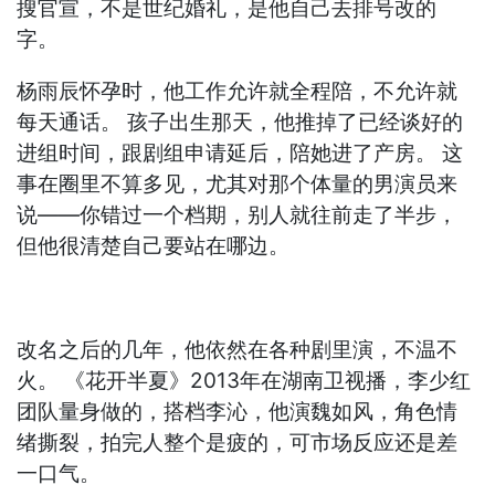
搜官宣，不是世纪婚礼，是他自己去排号改的
字。
杨雨辰怀孕时，他工作允许就全程陪，不允许就
每天通话。 孩子出生那天，他推掉了已经谈好的
进组时间，跟剧组申请延后，陪她进了产房。 这
事在圈里不算多见，尤其对那个体量的男演员来
说——你错过一个档期，别人就往前走了半步，
但他很清楚自己要站在哪边。
改名之后的几年，他依然在各种剧里演，不温不
火。 《花开半夏》2013年在湖南卫视播，李少红
团队量身做的，搭档李沁，他演魏如风，角色情
绪撕裂，拍完人整个是疲的，可市场反应还是差
一口气。