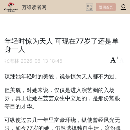
万维读者网
返回首页
年轻时惊为天人 可现在77岁了还是单
身一人
+
-
张海林
2026-06-13 18:45
辣辣她年轻时的美貌，说是惊为天人都不为过。
但美貌，对她来说，仅仅是进入演艺圈的入场
券，真正让她在芸芸众生中立足的，是那份耀眼
夺目的才华。
可纵使过去几十年里富豪环绕，纵使曾经风光无
限，如今77岁的她，仍然选择独自生活，这份孤