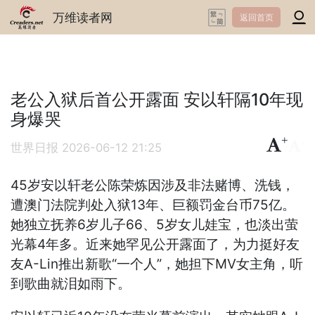
万维读者网
返回首页
老公入狱后首公开露面 安以轩隔10年现
身爆哭
+
-
世界日报
2026-06-12 21:25
45岁安以轩老公陈荣炼因涉及非法赌博、洗钱，
遭澳门法院判处入狱13年、巨额罚金台币75亿。
她独立抚养6岁儿子66、5岁女儿娃宝，也淡出萤
光幕4年多。近来她罕见公开露面了，为力挺好友
友A-Lin推出新歌“一个人”，她担下MV女主角，听
到歌曲就泪如雨下。