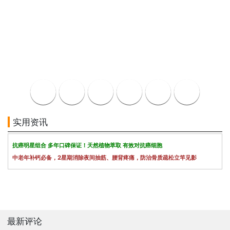
实用资讯
抗癌明星组合 多年口碑保证！天然植物萃取 有效对抗癌细胞
中老年补钙必备，2星期消除夜间抽筋、腰背疼痛，防治骨质疏松立竿见影
最新评论