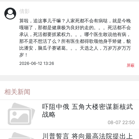
倩影
算啦，追这事儿干嘛？人家死都不会有病哒，就是今晚
嘎嘣了，那都是健康极为良好的走的。。。死活都不会
承认，死活都要抓紧权力。。。哪个医生敢说他有病，
那不是不想活了么？所有医生都得歌颂他身手矫健，貌
比潘安，脑瓜子赛诸葛。。。天选之人，万岁万岁万万
岁！
2026-06-12 13:26
屏蔽
相关新闻
吓阻中俄 五角大楼密谋新核武
战略
08-07 22:50
川普誓言 将向最高法院提出上