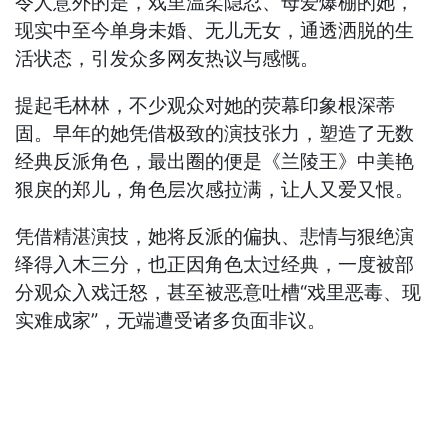
令人意外的是，戏里温柔隐忍、母爱爆棚的她，
现实中至今单身未婚、无儿无女，通透洒脱的生
活状态，引发众多网友热议与感慨。
提起毛林林，不少观众对她的荧幕印象根深蒂
固。早年的她凭借极致的演技张力，塑造了无数
经典反派角色，最出圈的便是《兰陵王》中美艳
狠戾的郑儿，角色层次感拉满，让人又爱又恨。
凭借精湛演技，她将反派的偏执、悲情与狠绝演
绎得入木三分，也正因角色太过经典，一度被部
分观众入戏迁怒，甚至被恶意吐槽“戏里恶毒、现
实难成家”，无端遭受诸多负面非议。