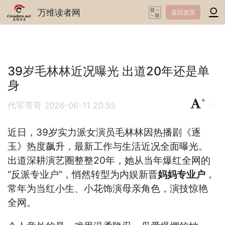
万维读者网
返回首页
39岁毛林林近况曝光 出道20年还是单
身
+
-
代军哥哥
2026-06-11 20:55
近日，39岁实力派女演员毛林林因热播剧《逐
玉》热度飙升，最新工作与生活近况全面曝光。
出道深耕演艺圈整整20年，她从当年爆红全网的
“反派专业户”，悄然转型为内娱新晋
妈妈专业户
，
常年为当红小生、小花饰演母亲角色，演技惊艳
全网。