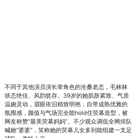
不同于其他演员演长辈角色的沧桑老态，毛林林
状态绝佳、风韵犹存。39岁的她肌肤紧致、气质
温婉灵动，眉眼依旧精致明艳，自带成熟优雅的
氛围感，颜值与气场完全能hold住荧幕造型，被
网友称赞“最美荧幕妈妈”。不少观众调侃全网排队
喊她“婆婆”，笑称她的荧幕儿女多到能组建一支足