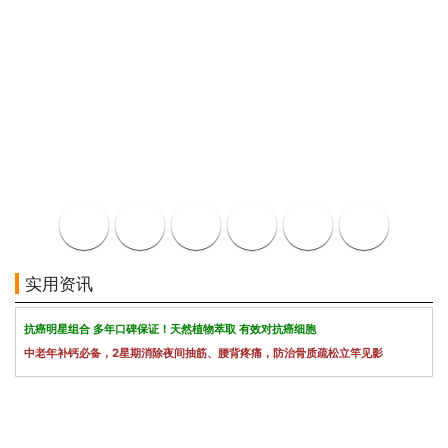
实用资讯
抗癌明星组合 多年口碑保证！天然植物萃取 有效对抗癌细胞
中老年补钙必备，2星期消除夜间抽筋、腰背疼痛，防治骨质疏松立竿见影