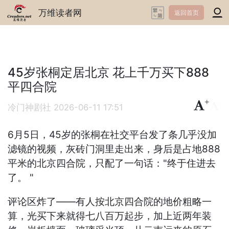
万维读者网
返回首页
45岁张桐定居北京 花上千万买下888
平四合院
+
-
冷门神剧社
2026-06-11 17:51
6月5日，45岁的张桐在社交平台发了条几乎没加
滤镜的视频，灰砖门洞里走出来，身后是占地888
平米的北京四合院，只配了一句话："终于住进去
了。 "
评论区炸了——有人按北京四合院的地价粗略一
算，光买下来就得七八百万起步，加上近两年装