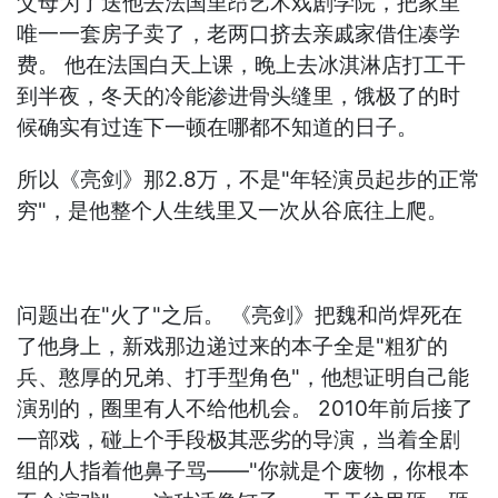
父母为了送他去法国里昂艺术戏剧学院，把家里
唯一一套房子卖了，老两口挤去亲戚家借住凑学
费。 他在法国白天上课，晚上去冰淇淋店打工干
到半夜，冬天的冷能渗进骨头缝里，饿极了的时
候确实有过连下一顿在哪都不知道的日子。
所以《亮剑》那2.8万，不是"年轻演员起步的正常
穷"，是他整个人生线里又一次从谷底往上爬。
问题出在"火了"之后。 《亮剑》把魏和尚焊死在
了他身上，新戏那边递过来的本子全是"粗犷的
兵、憨厚的兄弟、打手型角色"，他想证明自己能
演别的，圈里有人不给他机会。 2010年前后接了
一部戏，碰上个手段极其恶劣的导演，当着全剧
组的人指着他鼻子骂——"你就是个废物，你根本