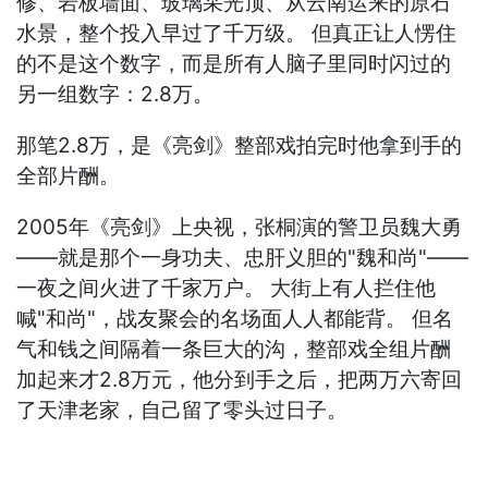
修、岩板墙面、玻璃采光顶、从云南运来的原石
水景，整个投入早过了千万级。 但真正让人愣住
的不是这个数字，而是所有人脑子里同时闪过的
另一组数字：2.8万。
那笔2.8万，是《亮剑》整部戏拍完时他拿到手的
全部片酬。
2005年《亮剑》上央视，张桐演的警卫员魏大勇
——就是那个一身功夫、忠肝义胆的"魏和尚"——
一夜之间火进了千家万户。 大街上有人拦住他
喊"和尚"，战友聚会的名场面人人都能背。 但名
气和钱之间隔着一条巨大的沟，整部戏全组片酬
加起来才2.8万元，他分到手之后，把两万六寄回
了天津老家，自己留了零头过日子。