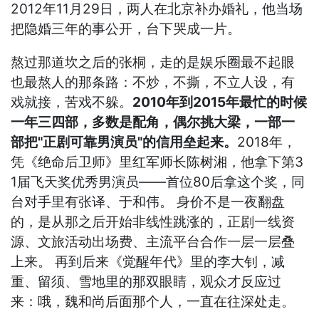
2012年11月29日，两人在北京补办婚礼，他当场
把隐婚三年的事公开，台下哭成一片。
熬过那道坎之后的张桐，走的是娱乐圈最不起眼
也最熬人的那条路：不炒，不撕，不立人设，有
戏就接，苦戏不躲。
2010年到2015年最忙的时候
一年三四部，多数是配角，偶尔挑大梁，一部一
部把"正剧可靠男演员"的信用垒起来。
2018年，
凭《绝命后卫师》里红军师长陈树湘，他拿下第3
1届飞天奖优秀男演员——首位80后拿这个奖，同
台对手里有张译、于和伟。 身价不是一夜翻盘
的，是从那之后开始非线性跳涨的，正剧一线资
源、文旅活动出场费、主流平台合作一层一层叠
上来。 再到后来《觉醒年代》里的李大钊，减
重、留须、雪地里的那双眼睛，观众才反应过
来：哦，魏和尚后面那个人，一直在往深处走。