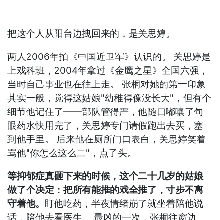
把这个人从阳台边拽回来的，是关思婷。
两人2006年拍《中国近卫军》认识的。 关思婷是
上戏科班，2004年拿过《金鹰之星》全国六强，
当时自己事业也在往上走。 张桐对她的第一印象
其实一般，觉得这姑娘"幼稚得像没长大"，但有个
细节他记住了——部队管得严，他随口嘟囔了句
眼药水快用完了，关思婷专门请假跑出去买，塞
到他手里。 后来他在厕所门口表白，关思婷笑着
骂他"你怎么这么二"，点了头。
等抑郁症真砸下来的时候，这个二十几岁的姑娘
做了个决定：把所有能推的戏全推了，寸步不离
守着他。
盯他吃药，半夜情绪崩了就坐着陪他说
话，陪他去看医生。 最凶的一次，张桐往窗边