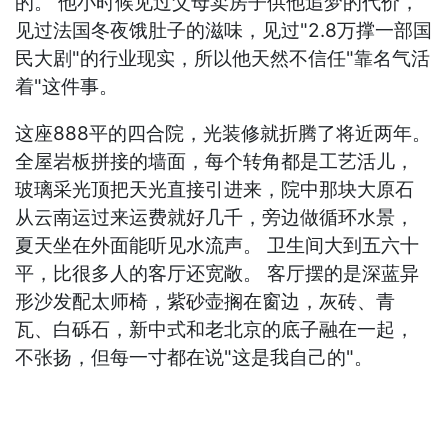
的。 他小时候见过父母卖房子供他追梦的代价，
见过法国冬夜饿肚子的滋味，见过"2.8万撑一部国
民大剧"的行业现实，所以他天然不信任"靠名气活
着"这件事。
这座888平的四合院，光装修就折腾了将近两年。
全屋岩板拼接的墙面，每个转角都是工艺活儿，
玻璃采光顶把天光直接引进来，院中那块大原石
从云南运过来运费就好几千，旁边做循环水景，
夏天坐在外面能听见水流声。 卫生间大到五六十
平，比很多人的客厅还宽敞。 客厅摆的是深蓝异
形沙发配太师椅，紫砂壶搁在窗边，灰砖、青
瓦、白砾石，新中式和老北京的底子融在一起，
不张扬，但每一寸都在说"这是我自己的"。