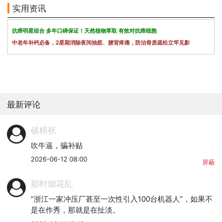
实用资讯
抗癌明星组合 多年口碑保证！天然植物萃取 有效对抗癌细胞
中老年补钙必备，2星期消除夜间抽筋、腰背疼痛，防治骨质疏松立竿见影
最新评论
破棉袄
吹牛逼，骗补贴
2026-06-12 08:00
屏蔽
那时烟花乱
“浙江一家冲压厂甚至一次性引入100台机器人”，如果不
是在作秀，那就是在扯淡。