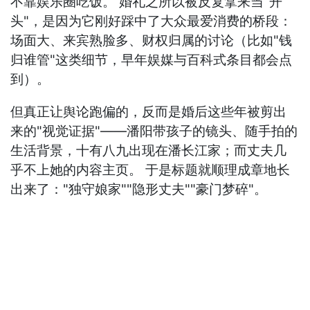
不靠娱乐圈吃饭。 婚礼之所以被反复拿来当"开
头"，是因为它刚好踩中了大众最爱消费的桥段：
场面大、来宾熟脸多、财权归属的讨论（比如"钱
归谁管"这类细节，早年娱媒与百科式条目都会点
到）。
但真正让舆论跑偏的，反而是婚后这些年被剪出
来的"视觉证据"——潘阳带孩子的镜头、随手拍的
生活背景，十有八九出现在潘长江家；而丈夫几
乎不上她的内容主页。 于是标题就顺理成章地长
出来了："独守娘家""隐形丈夫""豪门梦碎"。