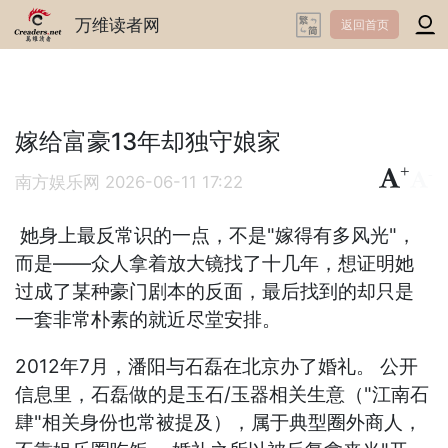
万维读者网
返回首页
嫁给富豪13年却独守娘家
+
-
南方娱乐网
2026-06-11 17:22
她身上最反常识的一点，不是"嫁得有多风光"，
而是——众人拿着放大镜找了十几年，想证明她
过成了某种豪门剧本的反面，最后找到的却只是
一套非常朴素的就近尽堂安排。
2012年7月，潘阳与石磊在北京办了婚礼。 公开
信息里，石磊做的是玉石/玉器相关生意（"江南石
肆"相关身份也常被提及），属于典型圈外商人，