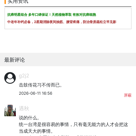
实用资讯
抗癌明星组合 多年口碑保证！天然植物萃取 有效对抗癌细胞
中老年补钙必备，2星期消除夜间抽筋、腰背疼痛，防治骨质疏松立竿见影
最新评论
g2j2
击鼓传花习不传而已。
2026-06-11 16:56
屏蔽
遇秋
说的什么。

统一台湾是很容易的事情，只有毫无能力的人才会把这
当成天大的事情。
