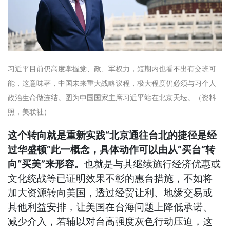
习近平目前仍高度掌握党、政、军权力，短期内也看不出有交班可
能，这意味著，中国未来重大战略议程，极大程度仍必须与习个人
政治生命做连结。图为中国国家主席习近平站在北京天坛。（资料
照，美联社）
这个转向就是重新实践“北京通往台北的捷径是经
过华盛顿”此一概念，具体动作可以由从“买台”转
向“买美”来形容。
也就是与其继续施行经济优惠或
文化统战等已证明效果不彰的惠台措施，不如将
加大资源转向美国，透过经贸让利、地缘交易或
其他利益安排，让美国在台海问题上降低承诺、
减少介入，若辅以对台高强度灰色行动压迫，这