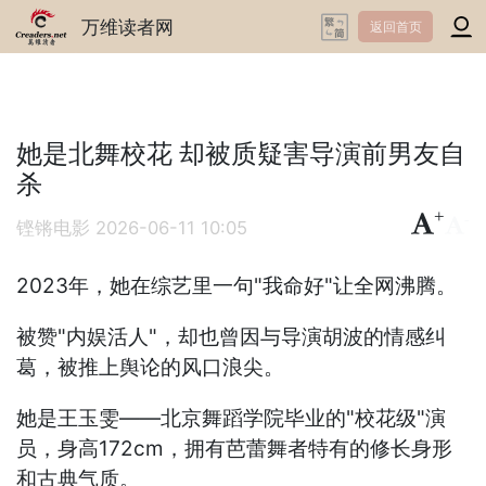
万维读者网
返回首页
她是北舞校花 却被质疑害导演前男友自
杀
+
-
铿锵电影
2026-06-11 10:05
2023年，她在综艺里一句"我命好"让全网沸腾。
被赞"内娱活人"，却也曾因与导演胡波的情感纠
葛，被推上舆论的风口浪尖。
她是王玉雯——北京舞蹈学院毕业的"校花级"演
员，身高172cm，拥有芭蕾舞者特有的修长身形
和古典气质。