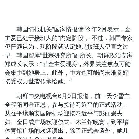
韩国情报机关“国家情报院”今年2月表示，金
主爱已处于接班人的“内定阶段”。不过，韩国专家
仍普遍认为，现阶段就认定她是接班人仍言之过
早。韩国智库“世宗研究所”副所长、朝鲜政治专家
郑成长表示：“若金主爱现身，外界关注焦点可能
会集中到她身上。此外，中方也可能尚未准备好
接受权力世袭传承给她。”
朝鲜中央电视台6月9日报道，前一天李雪主
全程陪同金正恩，参与接待习近平的正式活动。
从在平壤顺安国际机场迎接习近平与彭丽媛夫
妇、金日成广场欢迎仪式、木兰馆晚宴，到平壤
体育馆广场的欢迎演出，除了正式会谈外，她几