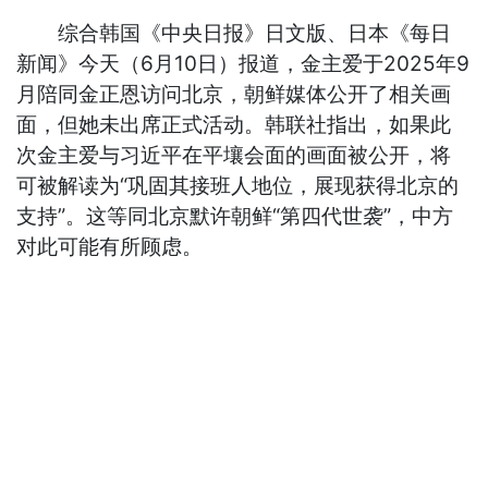
综合韩国《中央日报》日文版、日本《每日
新闻》今天（6月10日）报道，金主爱于2025年9
月陪同金正恩访问北京，朝鲜媒体公开了相关画
面，但她未出席正式活动。韩联社指出，如果此
次金主爱与习近平在平壤会面的画面被公开，将
可被解读为“巩固其接班人地位，展现获得北京的
支持”。这等同北京默许朝鲜“第四代世袭”，中方
对此可能有所顾虑。