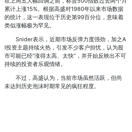
在上周五大幅回调之前，标普500指数过去两个月
累计上涨15%。根据高盛对1980年以来市场数据
的统计，这一表现位于历史第99百分位，意味着
类似涨幅极为罕见。
Snider表示，近期市场反弹力度强劲，加之A
I投资主题持续火热，引发不少客户担忧，认为股
市可能已经“涨得太高、太快”，并开始反映出不可
持续的投资者乐观情绪。
不过，高盛认为，当前市场虽然活跃，但尚
未达到历史泡沫时期常见的疯狂程度。