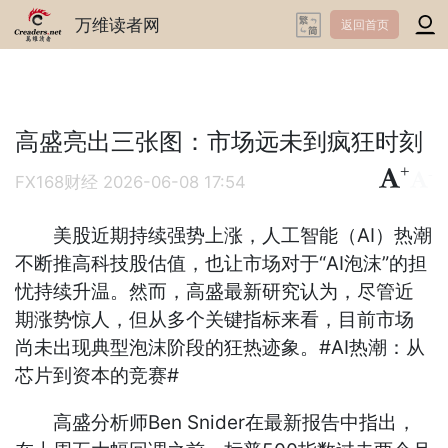
万维读者网
返回首页
高盛亮出三张图：市场远未到疯狂时刻
+
-
FX168财经
2026-06-08 17:54
美股近期持续强势上涨，人工智能（AI）热潮
不断推高科技股估值，也让市场对于“AI泡沫”的担
忧持续升温。然而，高盛最新研究认为，尽管近
期涨势惊人，但从多个关键指标来看，目前市场
尚未出现典型泡沫阶段的狂热迹象。#AI热潮：从
芯片到资本的竞赛#
高盛分析师Ben Snider在最新报告中指出，