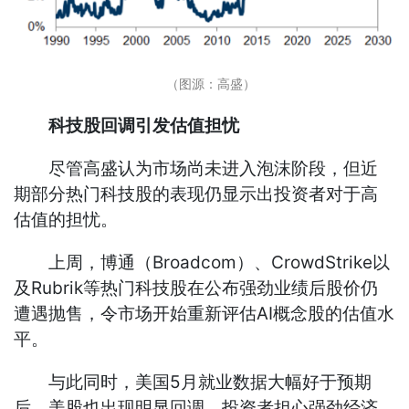
（图源：高盛）
科技股回调引发估值担忧
尽管高盛认为市场尚未进入泡沫阶段，但近
期部分热门科技股的表现仍显示出投资者对于高
估值的担忧。
上周，博通（Broadcom）、CrowdStrike以
及Rubrik等热门科技股在公布强劲业绩后股价仍
遭遇抛售，令市场开始重新评估AI概念股的估值水
平。
与此同时，美国5月就业数据大幅好于预期
后，美股也出现明显回调。投资者担心强劲经济