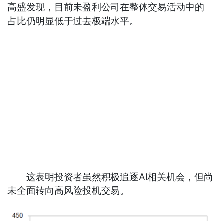
高盛发现，目前未盈利公司在整体交易活动中的
占比仍明显低于过去极端水平。
这表明投资者虽然积极追逐AI相关机会，但尚
未全面转向高风险投机交易。