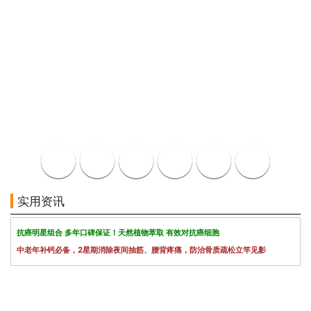
实用资讯
抗癌明星组合 多年口碑保证！天然植物萃取 有效对抗癌细胞
中老年补钙必备，2星期消除夜间抽筋、腰背疼痛，防治骨质疏松立竿见影