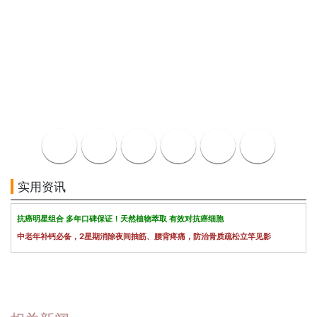
实用资讯
抗癌明星组合 多年口碑保证！天然植物萃取 有效对抗癌细胞
中老年补钙必备，2星期消除夜间抽筋、腰背疼痛，防治骨质疏松立竿见影