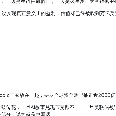
27亿。一边是星链拼命输血，一边是火星梦、太空数据中
至今没实现真正意义上的盈利，估值却已经被吹到万亿美
thropic三家放在一起，要从全球资金池里抽走近200
鼓传花，一旦AI叙事兑现节奏跟不上、一旦美联储被
一部分，说的就是中国话。