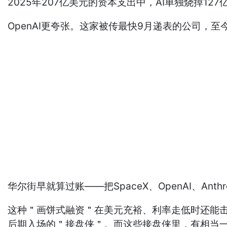
2025年207亿美元的资本支出中，AI单独烧掉1
OpenAI更夸张。这家被传最快9月递表的公司，
华尔街早就算过账——把SpaceX、OpenAI、An
这种＂画饼式融资＂在美元充裕、利率走低时还能击
后期入场的＂接盘侠＂。而这些接盘侠里，有相当