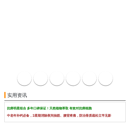
实用资讯
抗癌明星组合 多年口碑保证！天然植物萃取 有效对抗癌细胞
中老年补钙必备，2星期消除夜间抽筋、腰背疼痛，防治骨质疏松立竿见影