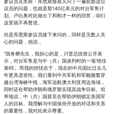
参议员克里斯・库恩斯接着又问了一遍前面这位
议员的问题，也就是那140亿美元的对台军售计
划。卢比奥对此做出了和刚才一样的回答，咱们
这里就不再赘述。
但是库恩斯参议员接下来问的，同样是无数人关
心的问题，他说，
“国务卿先生，我担心的是，川普总统曾公开表
示，对台军售是与中（共）国谈判时的一项‘绝佳
筹码’。而我的担忧在于，现在的中共国比过去几
年更具进攻性。我们看到中共军机和军舰频繁穿
越台湾海峡中线，海军远航澳大利亚周边海域，
同时还在帮助伊朗和俄罗斯实现其战争目标。坦
率地说，中（共）国甚至在帮助伊朗锁定美国军
人的目标。我理解与中国保持开放的对话和关系
的重要性，我对此表示尊重。