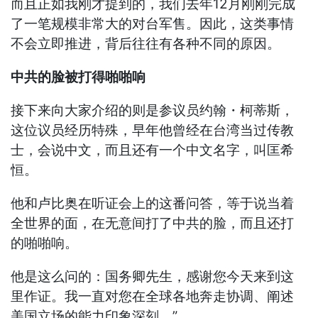
而且正如我刚才提到的，我们去年12月刚刚完成
了一笔规模非常大的对台军售。因此，这类事情
不会立即推进，背后往往有各种不同的原因。
中共的脸被打得啪啪响
接下来向大家介绍的则是参议员约翰・柯蒂斯，
这位议员经历特殊，早年他曾经在台湾当过传教
士，会说中文，而且还有一个中文名字，叫匡希
恒。
他和卢比奥在听证会上的这番问答，等于说当着
全世界的面，在无意间打了中共的脸，而且还打
的啪啪响。
他是这么问的：国务卿先生，感谢您今天来到这
里作证。我一直对您在全球各地奔走协调、阐述
美国立场的能力印象深刻。”