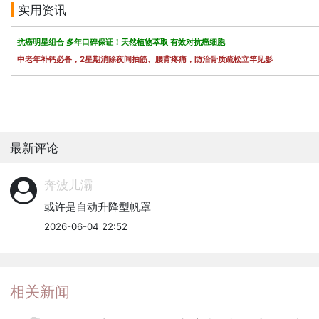
实用资讯
抗癌明星组合 多年口碑保证！天然植物萃取 有效对抗癌细胞
中老年补钙必备，2星期消除夜间抽筋、腰背疼痛，防治骨质疏松立竿见影
最新评论
奔波儿灞
或许是自动升降型帆罩
2026-06-04 22:52
相关新闻