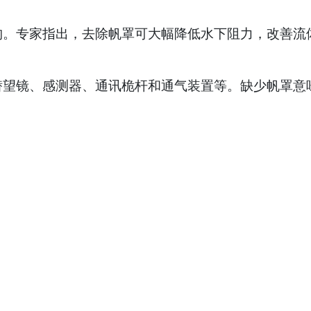
构。专家指出，去除帆罩可大幅降低水下阻力，改善流
潜望镜、感测器、通讯桅杆和通气装置等。缺少帆罩意