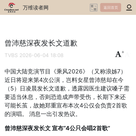
万维读者网
返回首页
曾沛慈深夜发长文道歉
+
-
TVBS
2026-06-04 18:08
中国大陆竞演节目《乘风2026》（又称浪姊7）
近日将迎来第4次公演，岂料女星曾沛慈却在今
（5）日凌晨发长文道歉，透露因医生建议嗓子需
要适当休息，否则恐造成声带受伤，长期下来还
可能长茧，故她郑重宣布本次4公仅会负责2首歌
的演唱。 消息一出引发热议。
曾沛慈深夜发长文 宣布“4公只会唱2首歌”