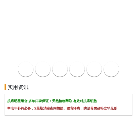
实用资讯
抗癌明星组合 多年口碑保证！天然植物萃取 有效对抗癌细胞
中老年补钙必备，2星期消除夜间抽筋、腰背疼痛，防治骨质疏松立竿见影