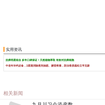
实用资讯
抗癌明星组合 多年口碑保证！天然植物萃取 有效对抗癌细胞
中老年补钙必备，2星期消除夜间抽筋、腰背疼痛，防治骨质疏松立竿见影
相关新闻
九月川习会添变数